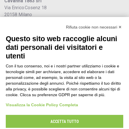
Cavanna 1863 srl
Via Enrico Cosenz 18
20158 Milano
Tel: +39 02 3322111
Rifiuta cookie non necessari ✕
Email:
info@cavanna.it
PIVA: IT12031880151
Questo sito web raccoglie alcuni
Traslochi
dati personali dei visitatori e
utenti
Traslochi Abitazioni
Traslochi per Aziende
Con il tuo consenso, noi e i nostri partner utilizziamo i cookie e
tecnologie simili per archiviare, accedere ed elaborare i dati
Traslochi Internazionali Milano
personali come, ad esempio, la visita al sito web o la
personalizzazione degli annunci. Poiché rispettiamo il tuo diritto
Traslochi Ufficio
alla privacy, è possibile scegliere di non consentire alcuni tipi di
I nostri progetti
cookie. Clicca su preferenze GDPR per saperne di più.
Visualizza la Cookie Policy Completa
Sostenibilità
Donazione Arredi Aziende | Economia Circolare
ACCETTA TUTTO
Social