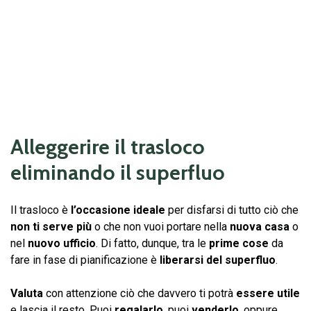
Alleggerire il trasloco
eliminando il superfluo
Il trasloco è
l’occasione ideale
per disfarsi di tutto ciò che
non ti serve più
o che non vuoi portare nella
nuova casa
o
nel
nuovo ufficio
. Di fatto, dunque, tra le
prime cose
da
fare in fase di pianificazione è
liberarsi del superfluo
.
Valuta
con attenzione ciò che davvero ti potrà
essere utile
e lascia il resto. Puoi
regalarlo
, puoi
venderlo
, oppure