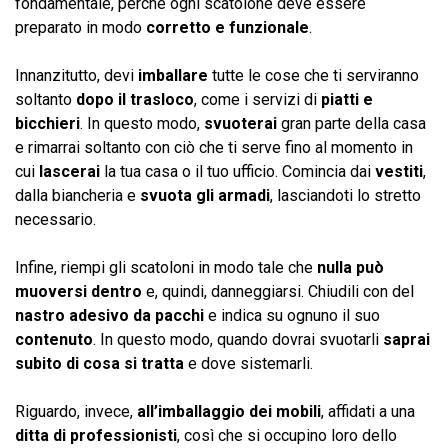
fondamentale, perché ogni scatolone deve essere
preparato in modo
corretto e funzionale
.
Innanzitutto, devi
imballare
tutte le cose che ti serviranno
soltanto
dopo il trasloco
, come i servizi di
piatti e
bicchieri
. In questo modo,
svuoterai
gran parte della casa
e rimarrai soltanto con ciò che ti serve fino al momento in
cui
lascerai
la tua casa o il tuo ufficio. Comincia dai
vestiti
,
dalla biancheria e
svuota gli armadi
, lasciandoti lo stretto
necessario.
Infine, riempi gli scatoloni in modo tale che
nulla può
muoversi dentro
e, quindi, danneggiarsi. Chiudili con del
nastro adesivo da pacchi
e indica su ognuno il suo
contenuto
. In questo modo, quando dovrai svuotarli
saprai
subito di cosa si tratta
e dove sistemarli.
Riguardo, invece,
all’imballaggio dei mobili
, affidati a una
ditta di professionisti
, così che si occupino loro dello