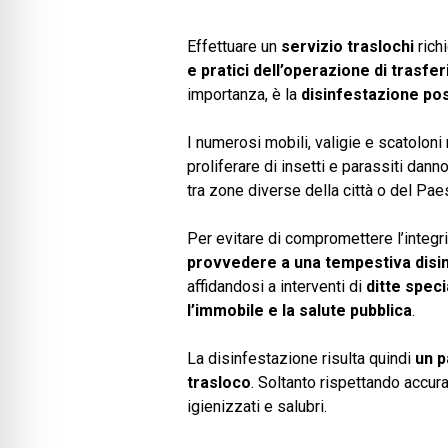
Effettuare un
servizio traslochi
rich
e pratici dell’operazione di trasfe
importanza, è la
disinfestazione
pos
I numerosi mobili, valigie e scatoloni
proliferare di insetti e parassiti dann
tra zone diverse della città o del Paes
Per evitare di compromettere l’integrità
provvedere a una tempestiva disi
affidandosi a interventi di
ditte speci
l’immobile e la salute pubblica
.
La disinfestazione risulta quindi
un p
trasloco
. Soltanto rispettando accur
igienizzati e salubri.