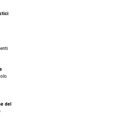
stici
menti
e
Solo
ne del
e