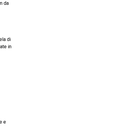
in da
ela di
ate in
e e