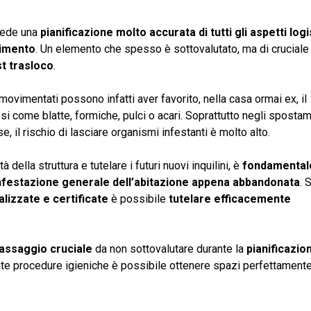
iede una
pianificazione molto accurata di tutti gli aspetti logi
rimento
. Un elemento che spesso è sottovalutato, ma di cruciale
t trasloco
.
 movimentati possono infatti aver favorito, nella casa ormai ex, il
osi come blatte, formiche, pulci o acari. Soprattutto negli sposta
e, il rischio di lasciare organismi infestanti è molto alto.
 della struttura e tutelare i futuri nuovi inquilini, è
fondamental
nfestazione generale dell’abitazione appena abbandonata
. 
alizzate e certificate
è possibile
tutelare efficacemente
assaggio cruciale
da non sottovalutare durante la
pianificazio
ate procedure igieniche è possibile ottenere spazi perfettament