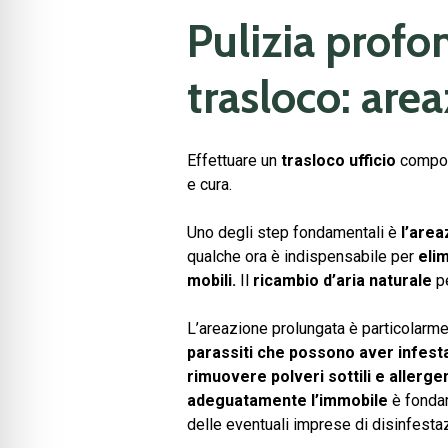
Pulizia prof
trasloco: are
Effettuare un
trasloco ufficio
comport
e cura.
Uno degli step fondamentali è
l’area
qualche ora è indispensabile per
elim
mobili.
Il
ricambio d’aria naturale
pe
L’areazione prolungata è particolarm
parassiti che possono aver infesta
rimuovere polveri sottili e allergen
adeguatamente l’immobile
è fondam
delle eventuali imprese di disinfesta