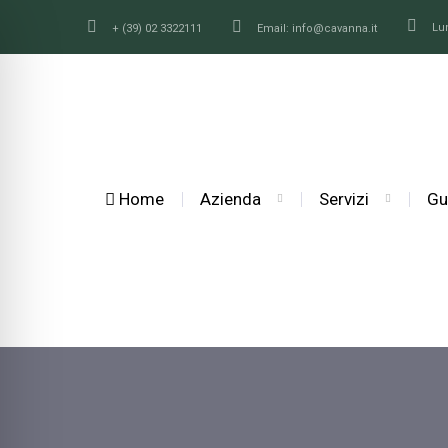
Lu
+ (39) 02 3322111
Email: info@cavanna.it
Home
Azienda
Servizi
Gu