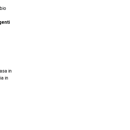
mbio
genti
asa in
ia in