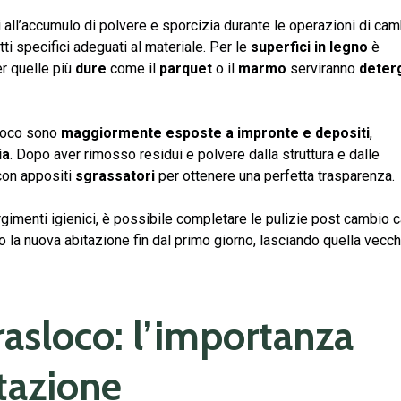
i all’accumulo di polvere e sporcizia durante le operazioni di ca
i specifici adeguati al materiale. Per le
superfici in legno
è
r quelle più
dure
come il
parquet
o il
marmo
serviranno
deter
sloco sono
maggiormente esposte a impronte e depositi
,
ia
. Dopo aver rimosso residui e polvere dalla struttura e dalle
 con appositi
sgrassatori
per ottenere una perfetta trasparenza.
rgimenti igienici, è possibile completare le pulizie post cambio c
la nuova abitazione fin dal primo giorno, lasciando quella vecch
trasloco: l’importanza
stazione