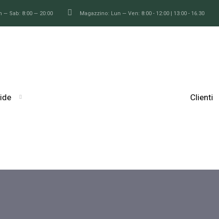
n — Sab: 8:00 — 20:00
Magazzino: Lun — Ven: 8:00 - 12:00 | 13:00 - 16.30
ide
Clienti